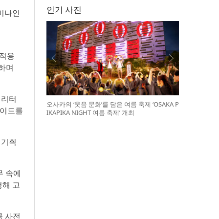
인기 사진
세미나인
 적용
험하며
 리터
오사카의 ‘웃음 문화’를 담은 여름 축제 ‘OSAKA P
 가이드를
IKAPIKA NIGHT 여름 축제’ 개최
 기획
무 속에
영해 고
큼 사전