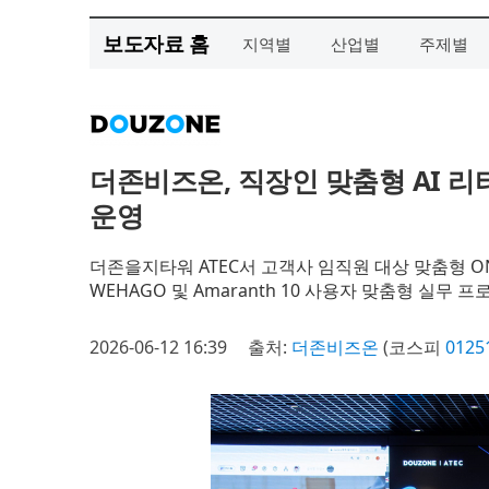
보도자료 홈
지역별
산업별
주제별
더존비즈온, 직장인 맞춤형 AI 리터러
운영
더존을지타워 ATEC서 고객사 임직원 대상 맞춤형 ON
WEHAGO 및 Amaranth 10 사용자 맞춤형 실무
2026-06-12 16:39
출처:
더존비즈온
(코스피
0125