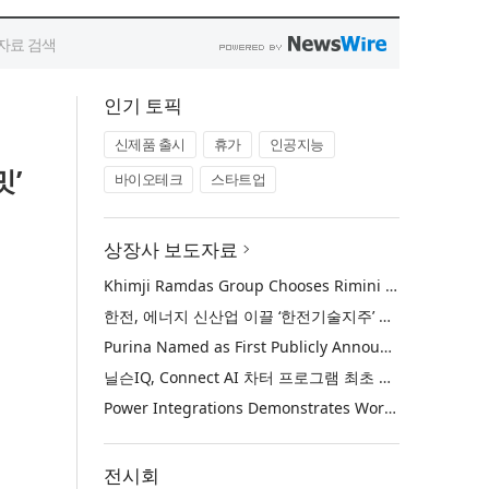
인기 토픽
신제품 출시
휴가
인공지능
밋’
바이오테크
스타트업
상장사 보도자료
Khimji Ramdas Group Chooses Rimini Street to Reduce SAP Support Costs, Protect 700+ Customizations and Reinvest Savings in Innovation
한전, 에너지 신산업 이끌 ‘한전기술지주’ 공식 출범
Purina Named as First Publicly Announced NIQ ConnectAI Charter Client
닐슨IQ, Connect AI 차터 프로그램 최초 고객사 ‘퓨리나’ 선정
Power Integrations Demonstrates World’s First 2200 V GaN Technology for Next-Era High-Voltage Power Systems
전시회