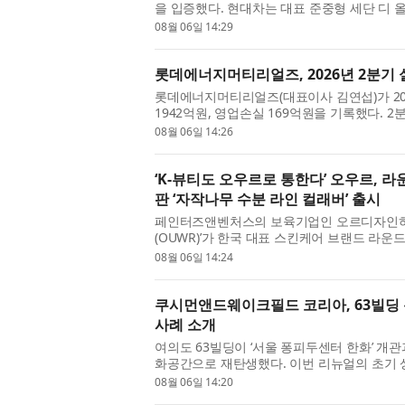
을 입증했다. 현대차는 대표 준중형 세단 디 올
의 계약을 기록했다고 6일 밝혔다. 이...
08월 06일 14:29
롯데에너지머티리얼즈, 2026년 2분기 
롯데에너지머티리얼즈(대표이사 김연섭)가 20
1942억원, 영업손실 169억원을 기록했다. 
가장 큰 개선 포인트다. 부채비율은 31.5%, ...
08월 06일 14:26
‘K-뷰티도 오우르로 통한다’ 오우르, 
판 ‘자작나무 수분 라인 컬래버’ 출시
페인터즈앤벤처스의 보육기업인 오르디자인하
(OUWR)’가 한국 대표 스킨케어 브랜드 라운드
(Olive Young US) 한정판 컬렉션을 선보인다.
08월 06일 14:24
쿠시먼앤드웨이크필드 코리아, 63빌딩 
사례 소개
여의도 63빌딩이 ‘서울 퐁피두센터 한화’ 개
화공간으로 재탄생했다. 이번 리뉴얼의 초기 상
앤드웨이크필드 코리아(Cushman & Wakefi..
08월 06일 14:20