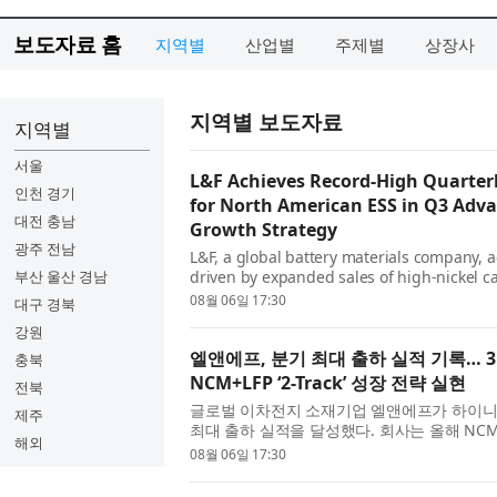
보도자료 홈
지역별
산업별
주제별
상장사
지역별 보도자료
지역별
서울
L&F Achieves Record-High Quarter
인천 경기
for North American ESS in Q3 Adv
대전 충남
Growth Strategy
광주 전남
L&F, a global battery materials company, 
부산 울산 경남
driven by expanded sales of high-nickel 
annual NCM shipments to significantly sur
08월 06일 17:30
대구 경북
강원
엘앤에프, 분기 최대 출하 실적 기록… 3분
충북
NCM+LFP ‘2-Track’ 성장 전략 실현
전북
글로벌 이차전지 소재기업 엘앤에프가 하이니
제주
최대 출하 실적을 달성했다. 회사는 올해 NC
해외
것으로 전망했으며, 3분기부터는 북미 ESS...
08월 06일 17:30