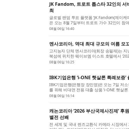
JK Fandom, 트로트 톱스타 32인의 서
최
글로벌 팬덤 투표 플랫폼 ‘JK Fandom(제
은 오는 8월 7일부터 트로트 가수 32인이 참
(TROT WAR : THE LAST THRONE)’를 개최...
08월 06일 16:40
멘사코리아, 역대 최대 규모의 여름 모꼬지
고지능자 단체 멘사코리아(회장 송필재)는 지난
북섬에 위치한 웨이브엠 이스트 호텔에서 ‘20
다고 밝혔다. 이번 여름 모꼬지에는 130여 ...
08월 06일 16:25
IBK기업은행 ‘i-ONE 햇살론 특례보증’
IBK기업은행(은행장 장민영)은 오는 7일 저
를 위해 비대면 전용 대출 상품 ‘i-ONE 햇살
품은 지난 1월 출시한 대면 전용 상품 ‘...
08월 06일 16:14
캐논코리아 ‘2026 부산국제사진제’ 후
별전 선봬
전 세계 및 국내 렌즈교환식 카메라 시장에서 