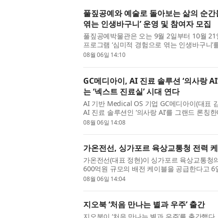
풀짚공예와 예술로 돌아보는 삶의 순간
엮는 인생바구니’ 운영 및 참여자 모집
풀짚공예박물관은 오는 9월 2일부터 10월 
프로그램 ‘심미적 경험으로 엮는 인생바구니’를
화예술학교 중장년 감상 프로그램의 일환...
08월 06일 14:10
GC메디아이, AI 진료 솔루션 ‘의사랑 
는 ‘넥스트 진료실’ 시대 연다
AI 기반 Medical OS 기업 GC메디아이(
AI 진료 솔루션인 ‘의사랑 AI’를 그랜드 론칭한다
진료실’이라는 슬로건 아래, 국내 시...
08월 06일 14:08
가온전선, 싱가포르 육상교통청 전력 케
가온전선(대표 정현)이 싱가포르 육상교통청의
600억원 규모의 배전 케이블을 공급한다고 6
더 등록 후 첫 수주를 확보하며, 향후 MRT...
08월 06일 14:04
지오북 ‘처음 만나는 별과 우주’ 출간
지오북이 ‘처음 만나는 별과 우주’를 출간했다