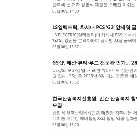
관측해 온 저자 강봉석 대장은 오래전 아쉬운
경으로 별을 직접 보고도 기대만큼 감동...
08월 06일 14:00
LS일렉트릭, 차세대 PCS ‘G2’ 앞세워 
LS ELECTRIC(일렉트릭)이 차세대 ESS(에
‘G2’의 양산을 본격화하며 글로벌 시장 공략에
안사업장 DC팩토리에서 구자균 회장을 비롯..
08월 06일 13:57
GS샵, 패션·뷰티·푸드 전문관 인기… 2
GS샵의 모바일 앱 내 패션·뷰티·푸드 전문관
고 있다. GS샵은 2025년 8월 패션 전문관 ‘
전문관 ‘뷰티#(샵)’과 식품 전문관 ‘맛있...
08월 06일 13:52
한국산림복지진흥원, 민간 산림복지 창업·성
모집
산림청 한국산림복지진흥원(원장 직무대행 황
디어를 보유한 예비창업자의 창업 역량 강화를 
성장 패키지 FOR:SEED(예비창업패키지)’ ...
08월 06일 13:10