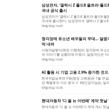
삼성전자, ‘갤럭시 Z 폴드8 울트라·폴드8
국내 공식 출시
삼성전자가 ‘갤럭시 Z 폴드8 울트라·폴드8·플립
국내에 출시한다. 삼성전자의 ‘갤럭시 Z 폴드8
3일까지 7일간 진행된 사전 판매에서...
08월 06일 14:45
청각장애 유소년 배우들의 무대… 달꿈극
막 내려
사랑의달팽이(회장 이행희)의 청각장애 유소년 
귀 이야기’를 성황리에 마쳤다. 달꿈극단은 지난
치한 CKL스테이지에서 ‘미로와 푸른귀 ...
08월 06일 14:40
AI 활용 시 기업 고용 2.9% 증가한 것
한국직업능력연구원(원장 고혜원)은 7월 31일(금) 
년 특별호의 이슈 분석 Ⅱ ‘AI(인공지능)는 일
활용의 고용 효과’를 통해 AI 활용 전후...
08월 06일 14:30
현대자동차 ‘디 올 뉴 아반떼’ 계약 첫날 
현대자동차 ‘디 올 뉴 아반떼’가 계약 개시 첫