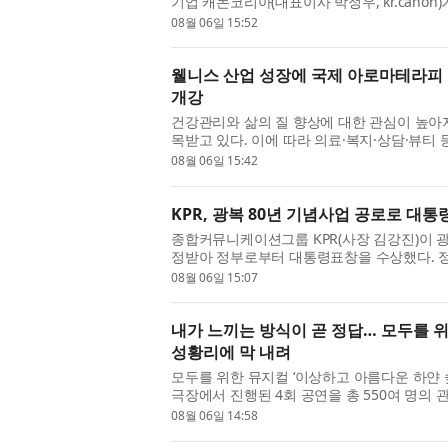
기업 캐논코리아(대표이사 박정우, kr.canon)가
국제사진제’의 후원사로 참여해 ‘캐논 미...
08월 06일 15:52
웰니스 산업 성장에 국제 아로마테라피 교
개강
건강관리와 삶의 질 향상에 대한 관심이 높아
목받고 있다. 이에 따라 의료·복지·상담·뷰티
에 대한 관심도 함께 커지고 있으며, 아...
08월 06일 15:42
KPR, 광복 80년 기념사업 공로로 대
종합커뮤니케이션그룹 KPR(사장 김강진)이 광
정받아 정부로부터 대통령표창을 수상했다. 정
인 63명과 5개 기관을 ‘광복 80년 기념사업 ...
08월 06일 15:07
내가 느끼는 방식이 곧 정답… 모두를 위
성황리에 막 내려
모두를 위한 뮤지컬 ‘이상하고 아름다운 하얀 숲
극장에서 진행된 4회 공연을 총 550여 명의 
어린이·청소년을 위한 예술지원사업 선정...
08월 06일 14:58