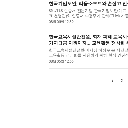
한국기업보안, 라움소프트와 손잡고 인증
SSL/TLS 인증서 전문기업 한국기업보안(대표
표 천병갑)와 인증서 수명주기 관리(CLM) 자동
전략적 업무협약(MOU)을 체결했다고 밝혔...
08월 06일 12:30
한국교육시설안전원, 화재 피해 교육시설
가지급금 지원까지… 교육활동 정상화 
한국교육시설안전원(이사장 허성우)은 지난달
교육활동 정상화를 지원하기 위해 현장 안전점
혔다. 허성우 한국교육시설안전원 이사장...
08월 06일 12:00
(
‹
2