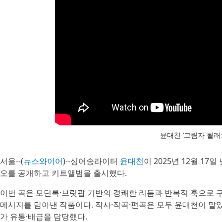
윤대천 ‘그림자 될래
서울--(
뉴스와이어
)--싱어송라이터
윤대천
이 2025년 12월 17일
오를 공개하고 키트앨범을 출시했다.
이번 곡은 모던록·브릿팝 기반의 경쾌한 리듬과 반복적 훅으로 
메시지를 담아낸 작품이다. 작사·작곡·편곡은 모두 윤대천이 
가 유통·배급을 담당했다.