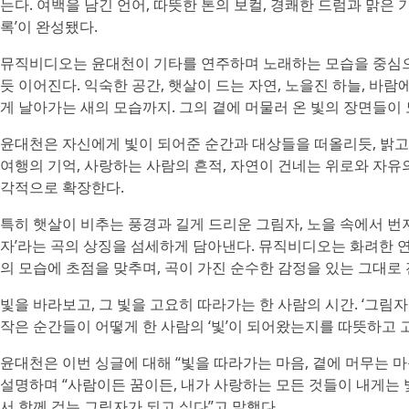
는다. 여백을 남긴 언어, 따뜻한 톤의 보컬, 경쾌한 드럼과 맑
록’이 완성됐다.
뮤직비디오는 윤대천이 기타를 연주하며 노래하는 모습을 중심으로
듯 이어진다. 익숙한 공간, 햇살이 드는 자연, 노을진 하늘, 바람
게 날아가는 새의 모습까지. 그의 곁에 머물러 온 빛의 장면들이
윤대천은 자신에게 빛이 되어준 순간과 대상들을 떠올리듯, 밝고
여행의 기억, 사랑하는 사람의 흔적, 자연이 건네는 위로와 자유
각적으로 확장한다.
특히 햇살이 비추는 풍경과 길게 드리운 그림자, 노을 속에서 번
자’라는 곡의 상징을 섬세하게 담아낸다. 뮤직비디오는 화려한 
의 모습에 초점을 맞추며, 곡이 가진 순수한 감정을 있는 그대로 
빛을 바라보고, 그 빛을 고요히 따라가는 한 사람의 시간. ‘그림자
작은 순간들이 어떻게 한 사람의 ‘빛’이 되어왔는지를 따뜻하고 
윤대천은 이번 싱글에 대해 “빛을 따라가는 마음, 곁에 머무는 마
설명하며 “사람이든 꿈이든, 내가 사랑하는 모든 것들이 내게는 빛
서 함께 걷는 그림자가 되고 싶다”고 말했다.