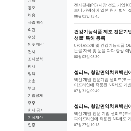
계약
전자결제(PG) 시장 선도 기업 K
공모
보더 가맹점이 일본 현지 법인 
채용
‘일본결제서비스’ 핵심 기술 특허 
08월 03일 13:45
사업 확장
의견
건강기능식품 제조 전문기업 
수상
성물’ 특허 등록
인수 매각
바이오소재 및 건강기능식품 OE
눈물 자국 및 눈물 과다 증상 예
전시
번 특허(특허번호 제10-2934219호
08월 03일 08:30
조사분석
행사
셀리드, 항암면역치료백신에
정책
백신 개발 전문기업 셀리드(코스닥
소송
이프라인에 적용된 NK세포 기반
부고
다. 이는 최근 미국 특허 등록 결정
07월 31일 09:49
기업공개
주주
셀리드, 항암면역치료백신에 
회사 공지
백신 개발 전문 기업 셀리드(코스
지식재산
파이프라인에 적용된 NK세포 기
이번 특허는 셀리드가 개발 중인 Cel
인증
07월 27일 10:18