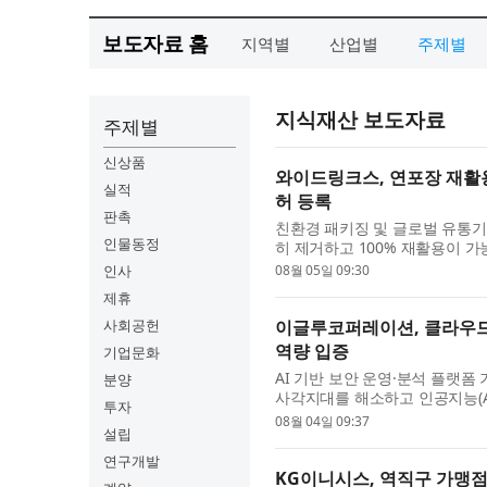
보도자료 홈
지역별
산업별
주제별
지식재산 보도자료
주제별
신상품
와이드링크스, 연포장 재활용
실적
허 등록
판촉
친환경 패키징 및 글로벌 유통기
인물동정
히 제거하고 100% 재활용이 가
제조방법 및 상기 필름을 포함하는
인사
08월 05일 09:30
제휴
사회공헌
이글루코퍼레이션, 클라우드·
역량 입증
기업문화
AI 기반 보안 운영·분석 플랫
분양
사각지대를 해소하고 인공지능(A
투자
취득했다고 밝혔다. 이글루코퍼레
08월 04일 09:37
설립
연구개발
KG이니시스, 역직구 가맹점