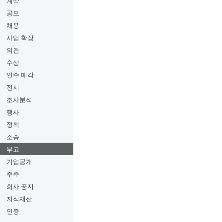
계약
공모
채용
사업 확장
의견
수상
인수 매각
전시
조사분석
행사
정책
소송
부고
기업공개
주주
회사 공지
지식재산
인증