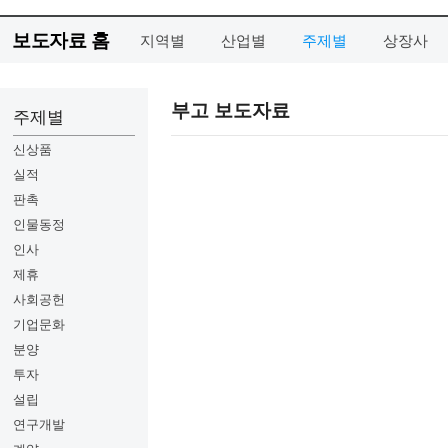
보도자료 홈
지역별
산업별
주제별
상장사
부고 보도자료
주제별
신상품
실적
판촉
인물동정
인사
제휴
사회공헌
기업문화
분양
투자
설립
연구개발