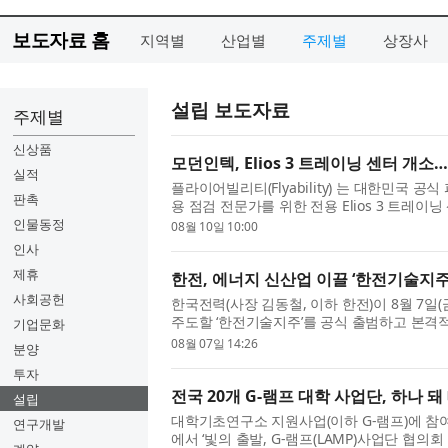
보도자료 홈
지역별
산업별
주제별
상장사
설립 보도자료
주제별
신상품
모던인텍, Elios 3 트레이닝 센터 개
실적
플라이어빌리티(Flyability) 는 대한민국 공식
판촉
용 점검 전문가를 위한 전용 Elios 3 트레
한 교육 시설은 다양한 산업 분야에서 El...
인물동정
08월 10일 10:00
인사
제휴
한전, 에너지 신산업 이끌 ‘한전기술지주
사회공헌
한국전력(사장 김동철, 이하 한전)이 8월 7일
주도할 ‘한전기술지주’를 공식 출범하고 본격적
기업문화
에너지환경부 김성환 장관, 더불어민주...
08월 07일 14:26
분양
투자
전국 20개 G-램프 대학 사업단, 하나
설립
대학기초연구소 지원사업(이하 G-램프)에 참여하
연구개발
에서 ‘빛의 출발, G-램프(LAMP)사업단 협의