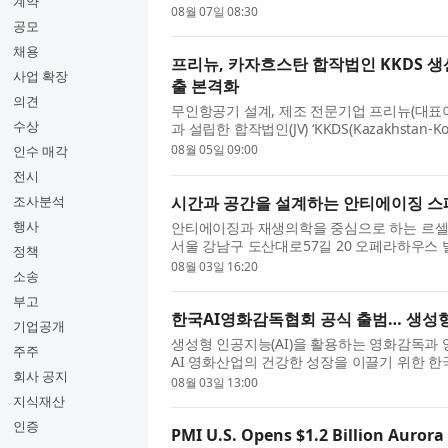
계약
단의 사업단장을 비롯해 교육부와 한국연...
08월 07일 08:30
공모
채용
프리뉴, 카자흐스탄 합작법인 KKDS 
사업 확장
출 본격화
의견
무인항공기 설계, 제조 전문기업 프리뉴(대표이
수상
과 설립한 합작법인(JV) ‘KKDS(Kazakhstan-K
소하고, 중앙아시아 드론 시장 공략을 위한 현..
08월 05일 09:00
인수 매각
전시
시간과 공간을 설계하는 안티에이징 스페
조사분석
행사
안티에이징과 재생의학을 중심으로 하는 르셀청
서울 강남구 도산대로57길 20 오페라하우스
정책
개원 당일 정·재계와 문화예술계 인사를 초청..
08월 03일 16:20
소송
부고
한국AI영화감독협회 공식 출범… 생성형
기업공개
생성형 인공지능(AI)을 활용하는 영화감독과 
주주
AI 영화산업의 건강한 성장을 이끌기 위한 한국AI영화
회사 공지
Film Directors, KAIFD, )가 공식 출범했...
08월 03일 13:00
지식재산
인증
PMI U.S. Opens $1.2 Billion Auror