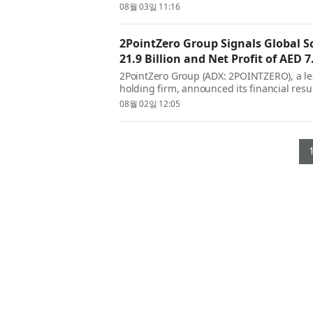
익은 정유부문 영업이익이 정제마진 강세에...
08월 03일 11:16
2PointZero Group Signals Global S
21.9 Billion and Net Profit of AED 7
2PointZero Group (ADX: 2POINTZERO), a l
holding firm, announced its financial result
revenue of AED 21.9 billion and delivering
08월 02일 12:05