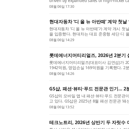
driven by expanded sales of high-nickel 
annual NCM shipments to significantly sur
08월 06일 17:30
현대자동차 ‘디 올 뉴 아반떼’ 계약 첫날 
현대자동차 ‘디 올 뉴 아반떼’가 계약 개시 첫
을 입증했다. 현대차는 대표 준중형 세단 디 올
의 계약을 기록했다고 6일 밝혔다. 이...
08월 06일 14:29
롯데에너지머티리얼즈, 2026년 2분기 
롯데에너지머티리얼즈(대표이사 김연섭)가 20
1942억원, 영업손실 169억원을 기록했다. 
가장 큰 개선 포인트다. 부채비율은 31.5%, ...
08월 06일 14:26
GS샵, 패션·뷰티·푸드 전문관 인기… 2
GS샵의 모바일 앱 내 패션·뷰티·푸드 전문관
고 있다. GS샵은 2025년 8월 패션 전문관 ‘
전문관 ‘뷰티#(샵)’과 식품 전문관 ‘맛있...
08월 06일 13:52
테크노트리, 2026년 상반기 두 자릿수