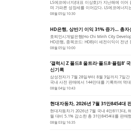
LS에코에너지(대표 이상호)가 지난해에 이어
며 가파른 성장세를 이어갔다. LS에코에너지는 
454억원을 기록했다고 5일 밝혔다. 지난해 ...
08월 05일 10:30
HD은행, 상반기 이익 31% 증가… 총자
호찌민시개발은행(Ho Chi Minh City Developme
HD은행, 종목코드: HDB)이 세전이익이 전년 동
억500만달러)을 기록하는 등 견조한 실적을 거뒀
08월 05일 10:00
‘갤럭시 Z 폴드8 울트라·폴드8·플립8’ 
신기록
삼성전자가 7월 28일부터 8월 3일까지 7일간 
국내 사전 판매에서 144만대를 기록하며 역
다. 144만대는 역대 갤럭시 스마트폰 사전 ...
08월 04일 10:43
현대자동차, 2026년 7월 31만8454대 
현대자동차가 2026년 7월 국내 4만8113대, 
월 대비 5.1% 감소한 총 31만8454대를 판
14.4% 감소했으며, 해외 판매는 3.2% 감소한..
08월 03일 16:35