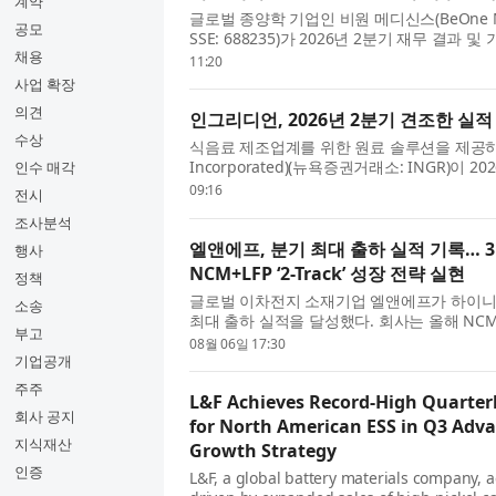
계약
글로벌 종양학 기업인 비원 메디신스(BeOne Medici
공모
SSE: 688235)가 2026년 2분기 재무 결
채용
겸 회장 겸 CEO인 존 V. 오일러(John V. O...
11:20
사업 확장
의견
인그리디언, 2026년 2분기 견조한 실적
수상
식음료 제조업계를 위한 원료 솔루션을 제공하는
Incorporated)(뉴욕증권거래소: INGR)이
인수 매각
겸 사장, 최고경영자(CEO)인 짐 잘리(Jim Zalli.
09:16
전시
조사분석
엘앤에프, 분기 최대 출하 실적 기록… 3분
행사
NCM+LFP ‘2-Track’ 성장 전략 실현
정책
글로벌 이차전지 소재기업 엘앤에프가 하이니
소송
최대 출하 실적을 달성했다. 회사는 올해 NC
부고
것으로 전망했으며, 3분기부터는 북미 ESS...
08월 06일 17:30
기업공개
주주
L&F Achieves Record-High Quarter
회사 공지
for North American ESS in Q3 Adv
지식재산
Growth Strategy
인증
L&F, a global battery materials company, 