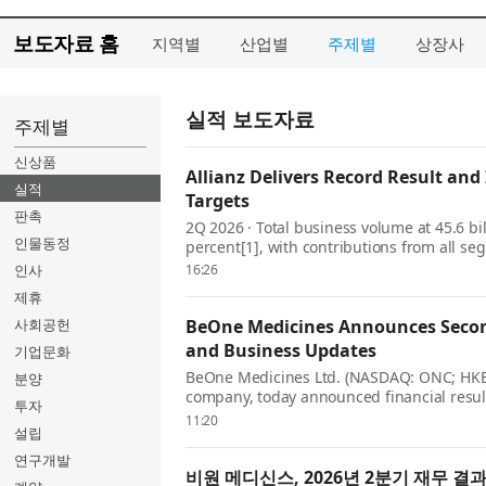
보도자료 홈
지역별
산업별
주제별
상장사
실적 보도자료
주제별
신상품
Allianz Delivers Record Result and 
실적
Targets
판촉
2Q 2026 · Total business volume at 45.6 bil
인물동정
percent[1], with contributions from all 
excellent growth. · Operating profit rises 1
인사
16:26
제휴
사회공헌
BeOne Medicines Announces Second
and Business Updates
기업문화
BeOne Medicines Ltd. (NASDAQ: ONC; HKEX:
분양
company, today announced financial resul
투자
second quarter of 2026. John V. Oyler, Co-F
11:20
설립
연구개발
비원 메디신스, 2026년 2분기 재무 